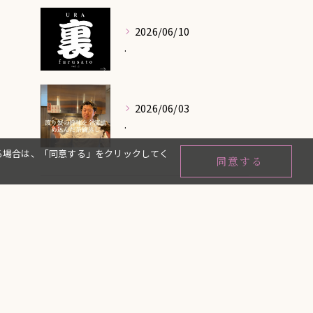
2026/06/10
.
2026/06/03
.
だける場合は、「同意する」をクリックしてく
同意する
タグ
Tags
熊本市
和食
おすすめ
入りやすい
おいしい
デート
人気
大人
お酒
和
日本
親しみやすい